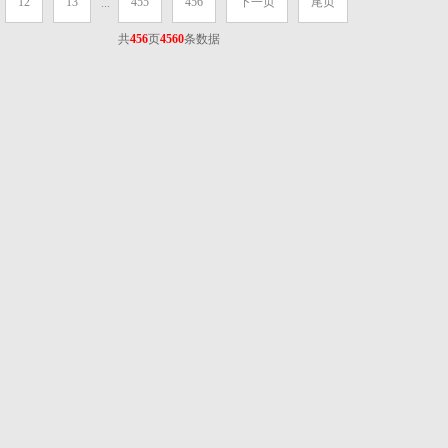
12
13
455
456
下一页
尾页
...
共
456
页
4560
条数据