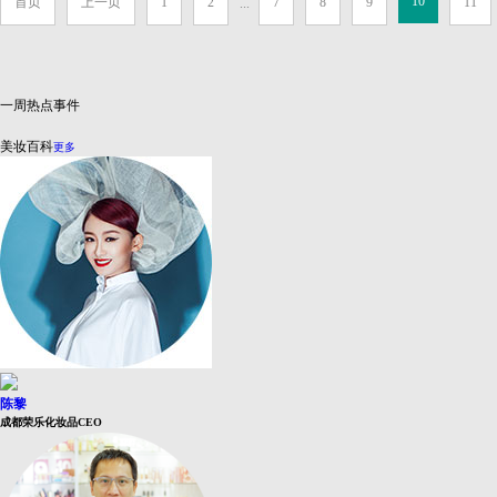
10
首页
上一页
1
2
7
8
9
11
...
一周热点事件
美妆百科
更多
陈黎
成都荣乐化妆品CEO