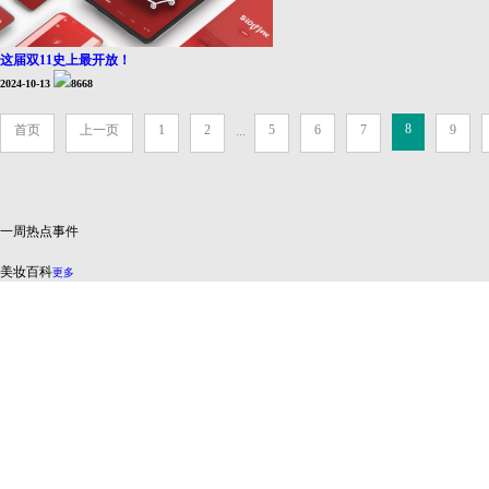
这届双11史上最开放！
2024-10-13
8668
8
首页
上一页
1
2
5
6
7
9
...
一周热点事件
美妆百科
更多