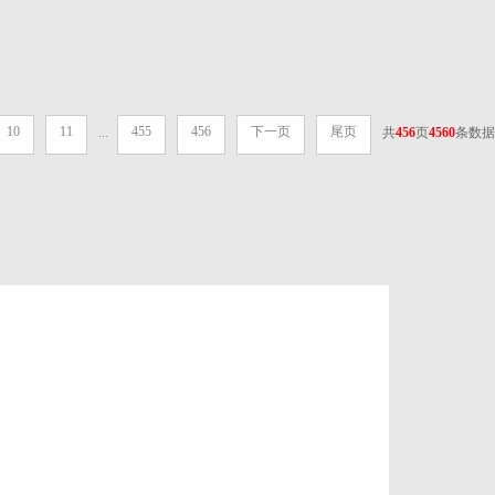
10
11
455
456
下一页
尾页
...
共
456
页
4560
条数据