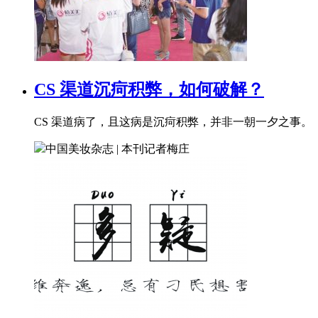
CS 渠道沉疴积弊，如何破解？
CS 渠道病了，且这病是沉疴积弊，并非一朝一夕之事。
中国美妆杂志 | 本刊记者
梅庄