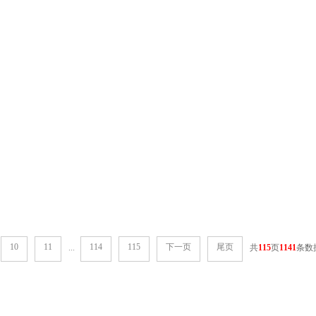
10
11
114
115
下一页
尾页
...
共
115
页
1141
条数