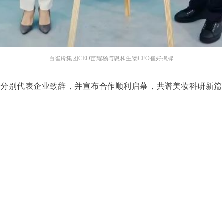
百雀羚集团CEO苗耀杨与恩和生物CEO崔好揭牌
崔好分别代表企业致辞，并宣布合作顺利启幕，共谱美妆科研新