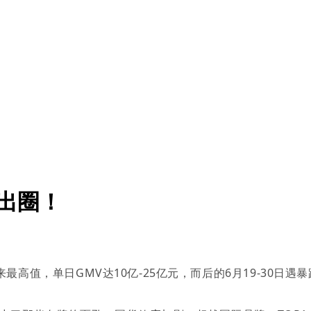
销出圈！
来最高值，单日GMV达10亿-25亿元，而后的6月19-30日遇暴