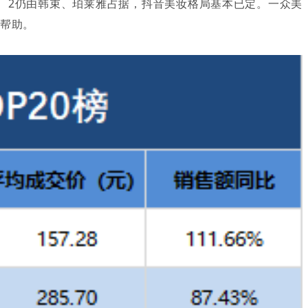
1、2仍由韩束、珀莱雅占据，抖音美妆格局基本已定。一众美
些帮助。