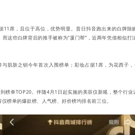
占据11席，且位于高位，优势明显。昔日抖音跑出来的白牌除娇
127名。而这些白牌背后的推手被称为“厦门帮”，近两年凭借相
黎与肌肤之钥今年首次入围榜单；彩妆占据1席，为花西子，今
回到榜单TOP20。伴随4月1日起实施的美容仪新规，整个行
容仪榜单的爆款榜、人气榜、好价榜均排名前三位。