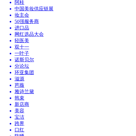
阿桂
中国美妆供应链展
妆主会
50强服务商
进口品
网红选品大会
轻医美
双十一
一叶子
诺斯贝尔
分论坛
环亚集团
滋源
芭薇
雅诗兰黛
韩束
新店商
美容
宝洁
跨界
口红