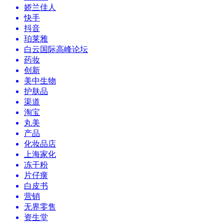
娇兰佳人
快手
抖音
珀莱雅
白云国际高峰论坛
药妆
创新
美中生物
护肤品
渠道
淘宝
丸美
产品
化妆品店
上海家化
冻干粉
片仔癀
白皮书
营销
无界零售
资生堂