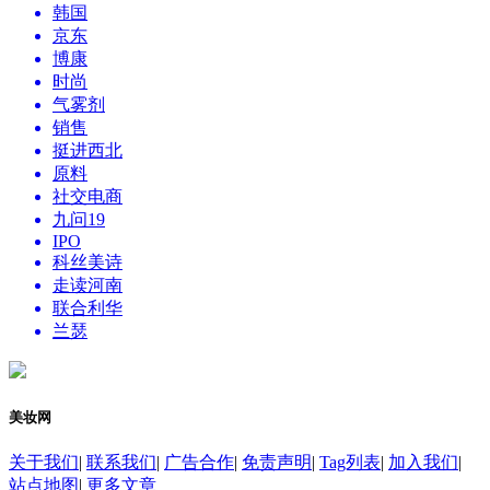
韩国
京东
博康
时尚
气雾剂
销售
挺进西北
原料
社交电商
九问19
IPO
科丝美诗
走读河南
联合利华
兰瑟
美妆网
关于我们
|
联系我们
|
广告合作
|
免责声明
|
Tag列表
|
加入我们
|
站点地图
|
更多文章