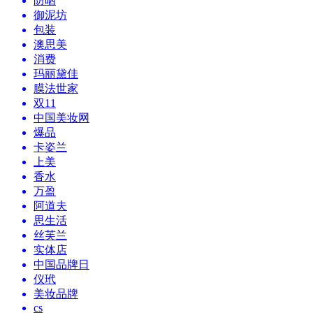
防晒
御泥坊
包装
澳思美
消费
玛丽黛佳
膜法世家
双11
中国美妆网
爆品
卡姿兰
上美
香水
万盈
阿道夫
思生活
丝芙兰
实体店
中国品牌日
仪玳
美妆品牌
cs