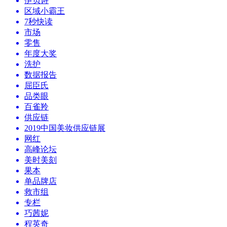
伊贝诗
区域小霸王
7秒快读
市场
零售
年度大奖
洗护
数据报告
屈臣氏
品类眼
百雀羚
供应链
2019中国美妆供应链展
网红
高峰论坛
美时美刻
果本
单品牌店
救市组
专栏
巧茜妮
程英奇