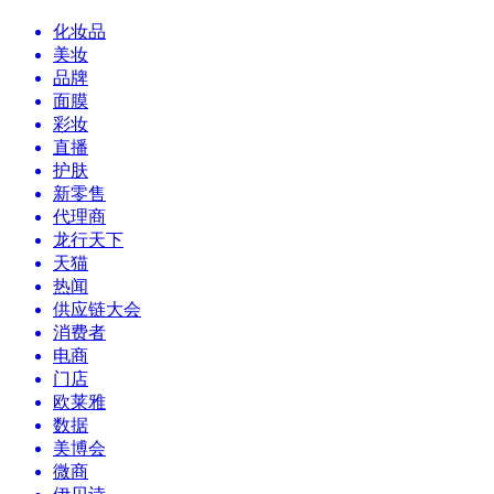
化妆品
美妆
品牌
面膜
彩妆
直播
护肤
新零售
代理商
龙行天下
天猫
热闻
供应链大会
消费者
电商
门店
欧莱雅
数据
美博会
微商