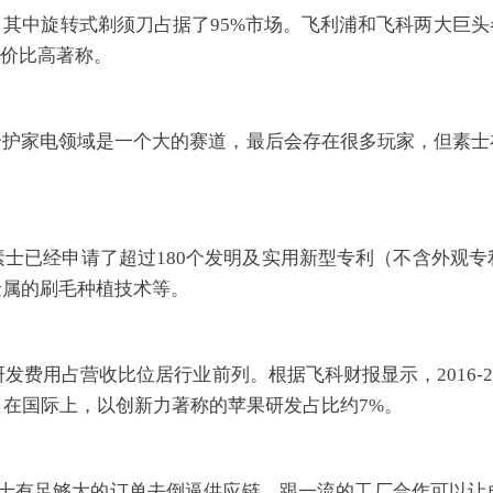
其中旋转式剃须刀占据了95%市场。飞利浦和飞科两大巨
性价比高著称。
个护家电领域是一个大的赛道，最后会存在很多玩家，但素
士已经申请了超过180个发明及实用新型专利（不含外观
金属的刷毛种植技术等。
费用占营收比位居行业前列。根据飞科财报显示，2016-20
15%。在国际上，以创新力著称的苹果研发占比约7%。
素士有足够大的订单去倒逼供应链，跟一流的工厂合作可以让