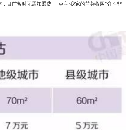
本，目前暂时无需加盟费。“荟宝·我家的芦荟妆园”弹性非