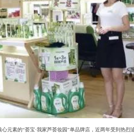
心元素的“荟宝·我家芦荟妆园”单品牌店，近两年受到热烈