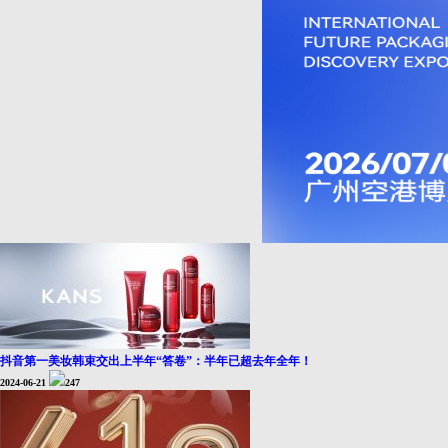
抖音第一美妆韩束交出上半年“答卷”：半年已超去年全年！
2024-06-21
247