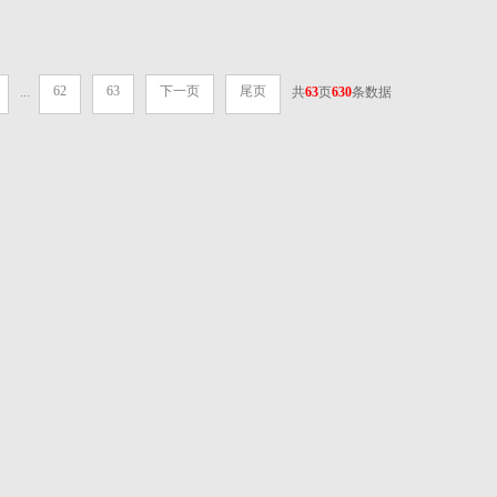
62
63
下一页
尾页
...
共
63
页
630
条数据