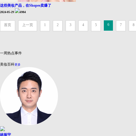
这些美妆产品，在Shopee卖爆了
2024-05-29
6984
6
首页
上一页
1
2
3
4
5
7
8
一周热点事件
美妆百科
更多
林振宇