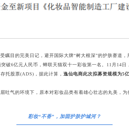
瞩目的完美日记，避开国际大牌“树大根深”的护肤赛道，用
售额突破6亿元人民币，蝉联天猫双十一彩妆第一名。11月1
美国存托股票(ADS)，据此计算，
逸仙电商此次拟募资规模为5亿
扬眉吐气的环境下，原本对彩妆品类有着雄心壮志的丸美，为
彩妆“不香”，加固护肤护城河？