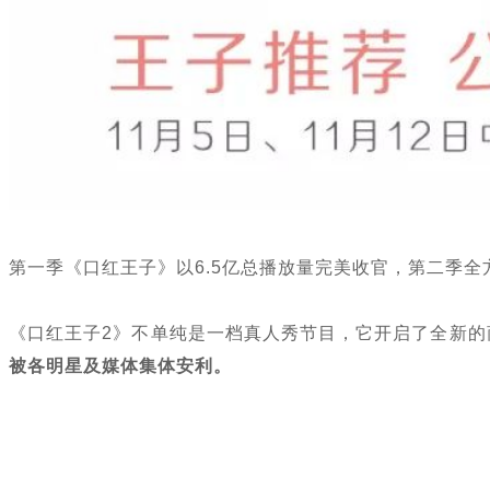
第一季《口红王子》以6.5亿总播放量完美收官，第二季全
《口红王子2》不单纯是一档真人秀节目，它开启了全新的商
被各明星及媒体集体安利。