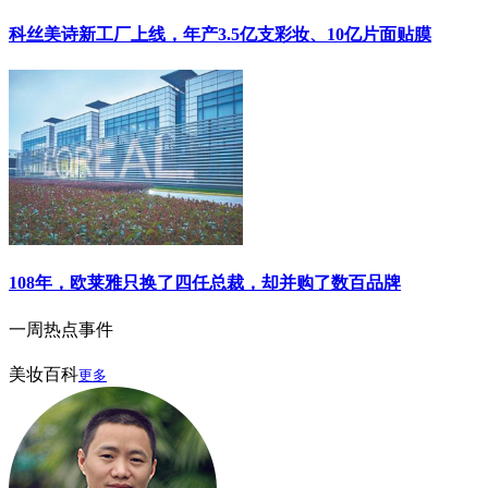
科丝美诗新工厂上线，年产3.5亿支彩妆、10亿片面贴膜
108年，欧莱雅只换了四任总裁，却并购了数百品牌
一周热点事件
美妆百科
更多