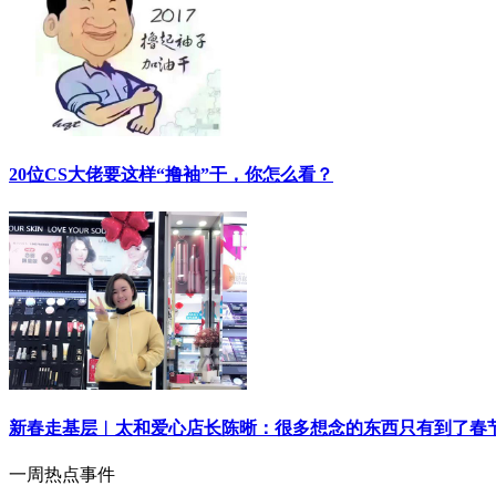
20位CS大佬要这样“撸袖”干，你怎么看？
新春走基层︱太和爱心店长陈晰：很多想念的东西只有到了春
一周热点事件