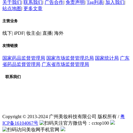
关于我们
|
联系我们
|
广告合作
|
免责声明
|
Tag列表
|
加入我们
|
站点地图
|
更多文章
主营业务
线下
|
iPDF
|
妆主会
|
直播
|
海外
友情链接
国家药品监督管理局
国家市场监督管理总局
国家统计局
广东
省药品监督管理局
广东省市场监督管理局
联系我们
客服：020-31232056
广告合作：020-31232056
QQ交流群：565651725
微信公众号：cctop100
Copyright © 2013-2024 广州美妆科技有限公司 版权所有 /
粤
ICP备16104067号