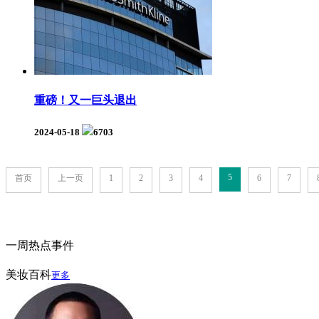
重磅！又一巨头退出
2024-05-18
6703
5
首页
上一页
1
2
3
4
6
7
一周热点事件
美妆百科
更多