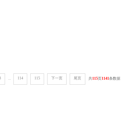
8
114
115
下一页
尾页
...
共
115
页
1141
条数据