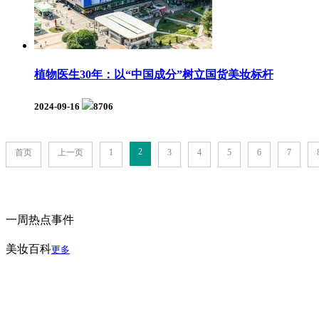
植物医生30年：以“中国成分”树立国货美妆标杆
2024-09-16
8706
2
首页
上一页
1
3
4
5
6
7
一周热点事件
美妆百科
更多