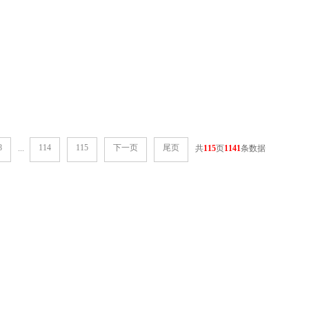
8
114
115
下一页
尾页
...
共
115
页
1141
条数据