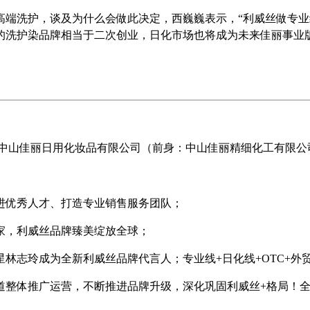
化高端洗护，谈及为什么会做此决定，西巍巍表示，“利威丝做专
的洗护染品牌相当于二次创业，日化市场也将成为未来佳丽事业
体的中山佳丽日用化妆品有限公司（前身：中山佳丽精细化工有限公
引进优秀人才、打造专业销售服务团队；
国家，利威丝品牌臻美绽放全球；
星林志玲成为全新利威丝品牌代言人；专业线+日化线+OTC+外
渠道整体推广运营，不断推进品牌升级，深化巩固利威丝+格局！