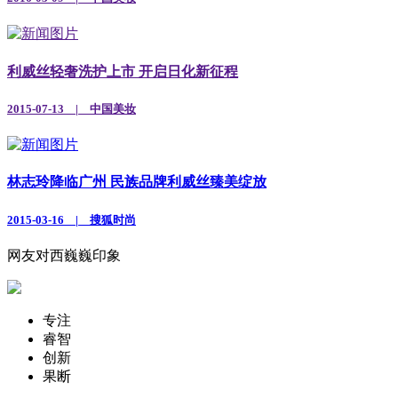
利威丝轻奢洗护上市 开启日化新征程
2015-07-13 | 中国美妆
林志玲降临广州 民族品牌利威丝臻美绽放
2015-03-16 | 搜狐时尚
网友对
西巍巍
印象
专注
睿智
创新
果断