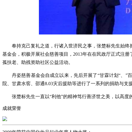
奉持克己复礼之道，行诸入世济民之事，张楚标先生始终把
基金会，积极开展社会慈善项目，2013年在在民政厅正式注
孤扶老、助残资助社区公益活动。
丹姿慈善基金会自成立以来，先后开展了“甘霖计划“、”百
院、甘肃水窖、邵通8.03灾后援助等进行了一系列的捐助与支
张楚标先生一直以“利他”的精神笃行善济世之美，以高度
成就荣誉