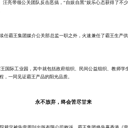
ng“。汪亮带领公关团队反击恶搞，“自娱自黑”娱乐心态获得了不
。
”，是除续任霸王集团媒介公关部总监一职之外，火速兼任了霸王生
王国际工业园，其中就包括政府组织、民间公益组织、教师学生团
程，一同见证霸王产品的阳光品质。
永不放弃，终会苦尽甘来
法院裁定被告壹周刊出版有限公司败诉，霸王集团终告赢香港《壹周