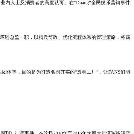
少业内人士及消费者的高度认可。在“Duang”全民娱乐营销事件
产供应链总监一职，以精兵简政、优化流程体系的管理策略，将霸
体等，目的是为打造名副其实的“透明工厂”，让FANS们能
刊》诽谤事件。在这场2010年至2016年为期六年沉冤终昭雪