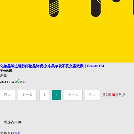
化妆品等进境行邮物品降税/京东美妆就不妥文案致歉丨Beauty FM
美妆热闻
原创
2018-11-04
1915
2
首页
上一页
1
下一页
尾页
共
2
页
16
条数据
一周热点事件
美妆百科
更多