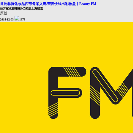
首批非特化妆品西部备案入境/营养快线出彩妆盘丨Beauty FM
拉芳家化拟用逾8亿控股上海缙嘉
原创
2018-12-03
1873