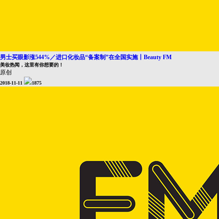
男士买眼影涨544%／进口化妆品“备案制”在全国实施丨Beauty FM
美妆热闻，这里有你想要的！
原创
2018-11-11
1875